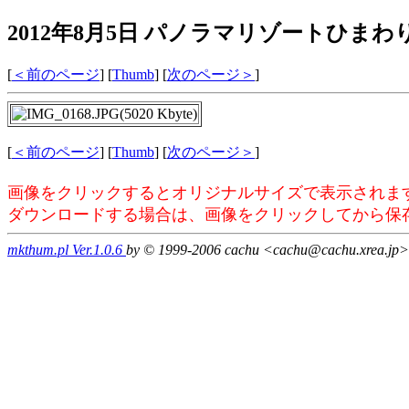
2012年8月5日 パノラマリゾートひまわりの丘
[
＜前のページ
] [
Thumb
] [
次のページ＞
]
[
＜前のページ
] [
Thumb
] [
次のページ＞
]
画像をクリックするとオリジナルサイズで表示されま
ダウンロードする場合は、画像をクリックしてから保
mkthum.pl Ver.1.0.6
by © 1999-2006 cachu <cachu@cachu.xrea.jp>