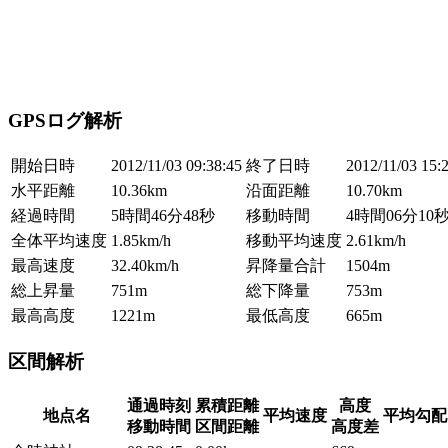
GPSログ解析
開始日時
2012/11/03 09:38:45
終了日時
2012/11/03 15:
水平距離
10.36km
沿面距離
10.70km
経過時間
5時間46分48秒
移動時間
4時間06分10
全体平均速度
1.85km/h
移動平均速度
2.61km/h
最高速度
32.40km/h
昇降量合計
1504m
総上昇量
751m
総下降量
753m
最高高度
1221m
最低高度
665m
区間解析
通過時刻
累積距離
高度
地点名
平均速度
平均勾配
移動時間
区間距離
高度差