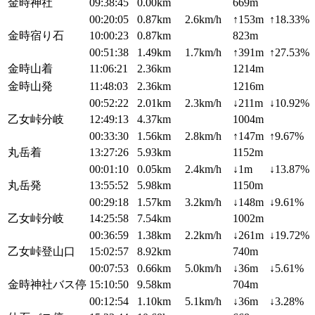
金時神社
09:38:45
0.00km
669m
00:20:05
0.87km
2.6km/h
↑153m
↑18.33%
金時宿り石
10:00:23
0.87km
823m
00:51:38
1.49km
1.7km/h
↑391m
↑27.53%
金時山着
11:06:21
2.36km
1214m
金時山発
11:48:03
2.36km
1216m
00:52:22
2.01km
2.3km/h
↓211m
↓10.92%
乙女峠分岐
12:49:13
4.37km
1004m
00:33:30
1.56km
2.8km/h
↑147m
↑9.67%
丸岳着
13:27:26
5.93km
1152m
00:01:10
0.05km
2.4km/h
↓1m
↓13.87%
丸岳発
13:55:52
5.98km
1150m
00:29:18
1.57km
3.2km/h
↓148m
↓9.61%
乙女峠分岐
14:25:58
7.54km
1002m
00:36:59
1.38km
2.2km/h
↓261m
↓19.72%
乙女峠登山口
15:02:57
8.92km
740m
00:07:53
0.66km
5.0km/h
↓36m
↓5.61%
金時神社バス停
15:10:50
9.58km
704m
00:12:54
1.10km
5.1km/h
↓36m
↓3.28%