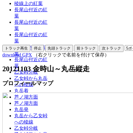
稜線上の紅葉
長尾山付近の紅
葉
長尾山付近の紅
葉
長尾山付近の紅
葉
長尾山付近の紅
葉
download GPX
（右クリックで名前を付けて保存）
長尾山付近の紅
葉
20121103 金時山～丸岳縦走
乙女峠分岐
乙女峠から丸岳
プロフィールマップ
への稜線
丸岳着
芦ノ湖方面
芦ノ湖方面
丸岳発
丸岳から乙女峠
への稜線
乙女峠分岐