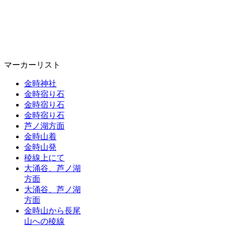
マーカーリスト
金時神社
金時宿り石
金時宿り石
金時宿り石
芦ノ湖方面
金時山着
金時山発
稜線上にて
大涌谷、芦ノ湖
方面
大涌谷、芦ノ湖
方面
金時山から長尾
山への稜線