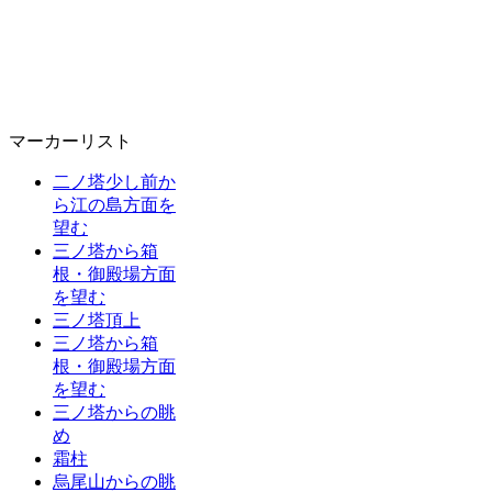
マーカーリスト
二ノ塔少し前か
ら江の島方面を
望む
三ノ塔から箱
根・御殿場方面
を望む
三ノ塔頂上
三ノ塔から箱
根・御殿場方面
を望む
三ノ塔からの眺
め
霜柱
烏尾山からの眺