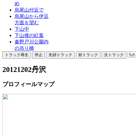
め
烏尾山付近で
烏尾山から伊豆
方面を望む
下山中
下山後の紅葉
秦野戸川公園内
の吊り橋
20121202丹沢
プロフィールマップ