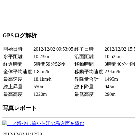
GPSログ解析
開始日時
2012/12/02 09:53:05
終了日時
2012/12/02 15:
水平距離
10.23km
沿面距離
10.52km
経過時間
5時間59分52秒
移動時間
3時間40分44
全体平均速度
1.8km/h
移動平均速度
2.9km/h
最高速度
18.1km/h
昇降量合計
1495m
総上昇量
550m
総下降量
945m
最高高度
1220m
最低高度
290m
写真レポート
2012/12/02 11:12:38