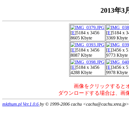
2013年
[
E
]
5184 x 3456
[
E
]
5184 x 3
8605 Kbyte
3369 Kbyte
[
E
]
5184 x 3456
[
E
]
3456 x 5
8087 Kbyte
9773 Kbyte
[
E
]
5184 x 3456
[
E
]
3456 x 5
4288 Kbyte
9978 Kbyte
画像をクリックすると
ダウンロードする場合は、画
mkthum.pl Ver.1.0.6
by © 1999-2006 cachu <cachu@cachu.xrea.jp>