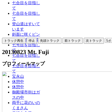
七合目を目指し
て
七合目を目指し
て
登山道はすいて
います
斜面に咲くピン
ク色の綺麗な花
七号目を目指し
て
20130823 Mt. Fuji
七合目を目指し
て
プロフィールマップ
七合目を目指し
て
宝永山
休憩中
休憩中
御殿場市街はガ
スの中
両手に花のいの
くまさん