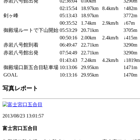
赤岩八号館出発
02:36:04
0.00km
3290m
02:15:54
18.97km
8.4km/h
↑482m
剣ヶ峰
05:13:43
18.97km
3772m
00:35:52
1.74km
2.9km/h
↓67m
御殿場ルートで下山開始
05:53:29
20.71km
3705m
00:50:16
2.00km
2.4km/h
↓415m
赤岩八号館到着
06:49:47
22.71km
3290m
赤岩八号館出発
07:54:49
22.71km
3290m
01:43:43
7.24km
4.2km/h
↓1819m
御殿場口新五合目駐車場
10:13:06
29.95km
1471m
GOAL
10:13:16
29.95km
1470m
写真レポート
2013/08/23 13:01:57
富士宮口五合目