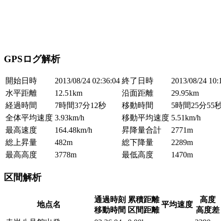
GPSログ解析
開始日時
2013/08/24 02:36:04
終了日時
2013/08/24 10:
水平距離
12.51km
沿面距離
29.95km
経過時間
7時間37分12秒
移動時間
5時間25分55
全体平均速度
3.93km/h
移動平均速度
5.51km/h
最高速度
164.48km/h
昇降量合計
2771m
総上昇量
482m
総下降量
2289m
最高高度
3778m
最低高度
1470m
区間解析
通過時刻
累積距離
高度
地点名
平均速度
移動時間
区間距離
高度差