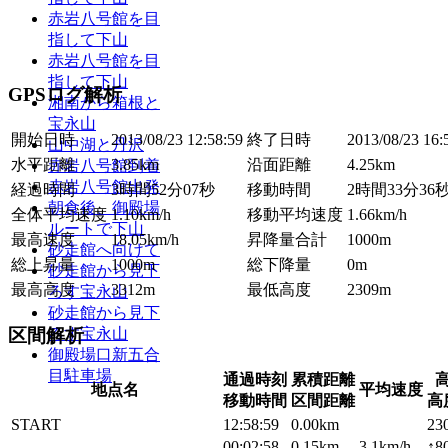
赤岩八号館を目
指して下山
赤岩八号館を目
指して下山
GPSログ解析
湘南から箱根と
宝永山
開始日時
2013/08/23 12:58:59
終了日時
2013/08/23 16:
山中湖と丹沢
水平距離
3.85km
沿面距離
4.25km
赤岩八号館到着
赤岩八号館出発
経過時間
3時間52分07秒
移動時間
2時間33分36
朝食後、御殿場
全体平均速度
1.10km/h
移動平均速度
1.66km/h
ルートで下山
最高速度
18.05km/h
昇降量合計
1000m
砂走館へ向けて
総上昇量
1000m
総下降量
0m
砂走館から見下
最高高度
3312m
最低高度
2309m
ろす宝永山
砂走館から見下
区間解析
ろす宝永山
御殿場口新五合
目駐車場
通過時刻
累積距離
地点名
平均速度
移動時間
区間距離
高
START
12:58:59
0.00km
23
00:02:58
0.15km
3.1km/h
↑8