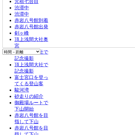
元祖七合目
渋滞中
渋滞中
赤岩八号館到着
赤岩八号館出発
剣ヶ峰
頂上浅間大社奥
宮
頂上浅間大社で
記念撮影
頂上浅間大社で
記念撮影
富士宮口を登っ
てくる登山客
駿河湾
砂走りの紹介
御殿場ルートで
下山開始
赤岩八号館を目
指して下山
赤岩八号館を目
指して下山