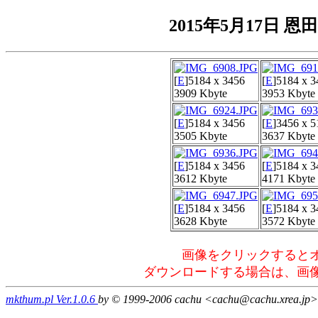
2015年5月17日
[
E
]
5184 x 3456
[
E
]
5184 x 3
3909 Kbyte
3953 Kbyte
[
E
]
5184 x 3456
[
E
]
3456 x 5
3505 Kbyte
3637 Kbyte
[
E
]
5184 x 3456
[
E
]
5184 x 3
3612 Kbyte
4171 Kbyte
[
E
]
5184 x 3456
[
E
]
5184 x 3
3628 Kbyte
3572 Kbyte
画像をクリックすると
ダウンロードする場合は、画
mkthum.pl Ver.1.0.6
by © 1999-2006 cachu <cachu@cachu.xrea.jp>