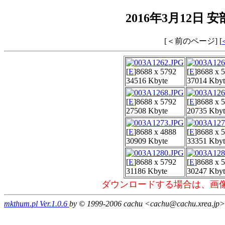
2016年3月12
[＜前のページ] [
[
E
]
8688 x 5792
[
E
]
8688 x 
34516 Kbyte
37014 Kbyt
[
E
]
8688 x 5792
[
E
]
8688 x 
27508 Kbyte
20735 Kbyt
[
E
]
8688 x 4888
[
E
]
8688 x 
30909 Kbyte
33351 Kbyt
[
E
]
8688 x 5792
[
E
]
8688 x 
31186 Kbyte
30247 Kbyt
ダウンロードする場合は、画
mkthum.pl Ver.1.0.6
by © 1999-2006 cachu <cachu@cachu.xrea.jp>