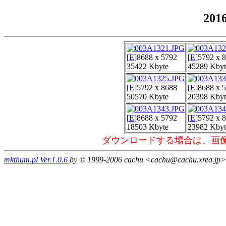
20
[
E
]
8688 x 5792
[
E
]
5792 x 
35422 Kbyte
45289 Kbyt
[
E
]
5792 x 8688
[
E
]
8688 x 
50570 Kbyte
20398 Kbyt
[
E
]
8688 x 5792
[
E
]
5792 x 
18503 Kbyte
23982 Kbyt
ダウンロードする場合は、画
mkthum.pl Ver.1.0.6
by © 1999-2006 cachu <cachu@cachu.xrea.jp>