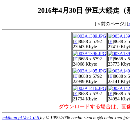
2016年4月30日 伊豆大縦
[＜前のページ] [
[
E
]
8688 x 5792
[
E
]
8688 x 
23943 Kbyte
27410 Kbyt
[
E
]
8688 x 5792
[
E
]
8688 x 
24068 Kbyte
23773 Kbyt
[
E
]
8688 x 5792
[
E
]
8688 x 
22999 Kbyte
23141 Kbyt
[
E
]
8688 x 5792
[
E
]
8688 x 
21794 Kbyte
24954 Kbyt
ダウンロードする場合は、画
mkthum.pl Ver.1.0.6
by © 1999-2006 cachu <cachu@cachu.xrea.jp>