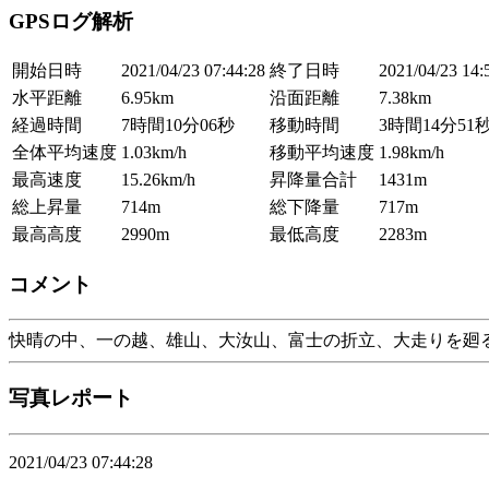
GPSログ解析
開始日時
2021/04/23 07:44:28
終了日時
2021/04/23 14:
水平距離
6.95km
沿面距離
7.38km
経過時間
7時間10分06秒
移動時間
3時間14分51
全体平均速度
1.03km/h
移動平均速度
1.98km/h
最高速度
15.26km/h
昇降量合計
1431m
総上昇量
714m
総下降量
717m
最高高度
2990m
最低高度
2283m
コメント
快晴の中、一の越、雄山、大汝山、富士の折立、大走りを廻
写真レポート
2021/04/23 07:44:28