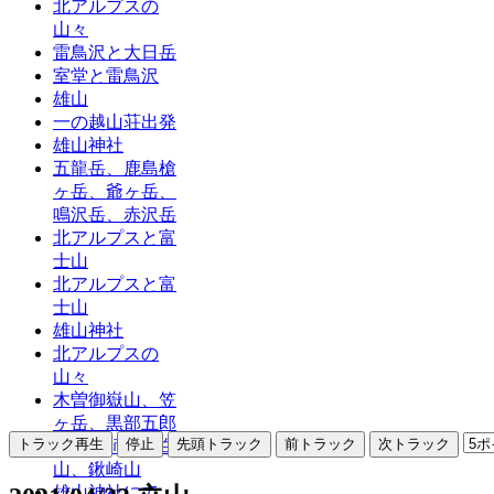
北アルプスの
山々
雷鳥沢と大日岳
室堂と雷鳥沢
雄山
一の越山荘出発
雄山神社
五龍岳、鹿島槍
ヶ岳、爺ヶ岳、
鳴沢岳、赤沢岳
北アルプスと富
士山
北アルプスと富
士山
雄山神社
北アルプスの
山々
木曽御嶽山、笠
ヶ岳、黒部五郎
岳、薬師岳、白
山、鍬崎山
雄山神社にて