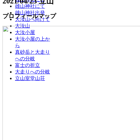
2021/04/23 立山
雄山神社にて
雄山神社出発
プロフィールマップ
大汝山へ向けて
大汝山
大汝小屋
大汝小屋の上か
ら
真砂岳と大走り
への分岐
富士の折立
大走りへの分岐
立山室堂山荘