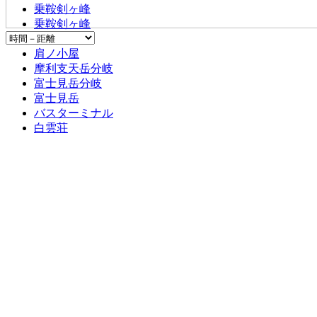
乗鞍剣ヶ峰
乗鞍剣ヶ峰
肩ノ小屋
肩ノ小屋
摩利支天岳分岐
富士見岳分岐
富士見岳
バスターミナル
白雲荘