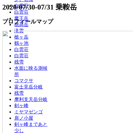
2020/07/30-07/31 乗鞍岳
白雲荘
白雲荘
魔王岳
プロフィールマップ
穂高岳
滝雲
槍ヶ岳
鶴ヶ池
白雲荘
白雲荘
残雪
水面に映る測候
所
コマクサ
富士見岳分岐
残雪
摩利支天岳分岐
剣ヶ峰
ミヤマゼンゴ
肩ノ小屋
剣ヶ峰まであと
少し