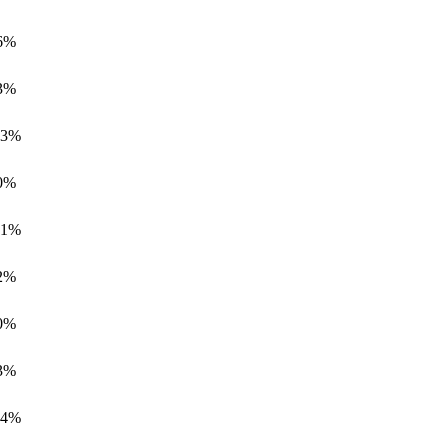
6%
3%
13%
0%
21%
2%
0%
3%
34%