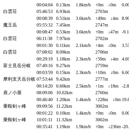
00:04:04
0.13km
1.8km/h
↑0m ↓0m
0.0
白雲荘
05:46:53
6.93km
2703m
00:08:39
0.51km
3.6km/h
↑49m ↓4m
8.9
魔王岳
05:55:32
7.45km
2747m
00:08:47
0.53km
3.6km/h
↑0m ↓47m
-9.
白雲荘
06:11:38
7.97km
2702m
00:01:30
0.11km
2.1km/h
↑4m ↓0m
3.5
白雲荘
07:08:02
8.09km
2706m
00:29:19
1.18km
2.3km/h
↑59m ↓4m
4.6
富士見岳分岐
07:49:16
9.27km
2759m
00:03:59
0.15km
2.3km/h
↑10m ↓0m
6.6
摩利支天岳分岐
07:53:44
9.42km
2777m
00:14:20
0.60km
2.5km/h
↑1m ↓18m
-2.
肩ノ小屋
08:09:06
10.02km
2760m
00:46:40
1.20km
1.4km/h
↑228m ↓0m
19.
乗鞍剣ヶ峰
09:09:56
11.22km
3002m
00:01:22
0.10km
1.4km/h
↑0m ↓0m
0.0
乗鞍剣ヶ峰
10:01:11
11.32km
3002m
00:35:41
1.19km
1.9km/h
↑0m ↓236m
-20