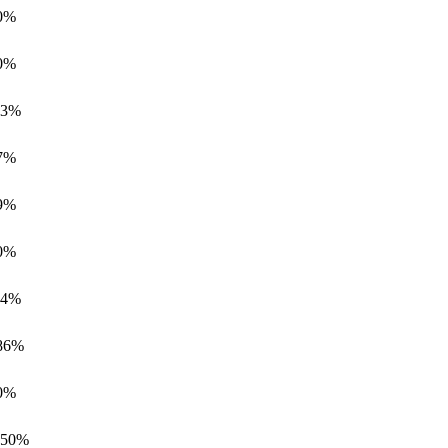
0%
0%
13%
7%
9%
0%
84%
86%
0%
.50%