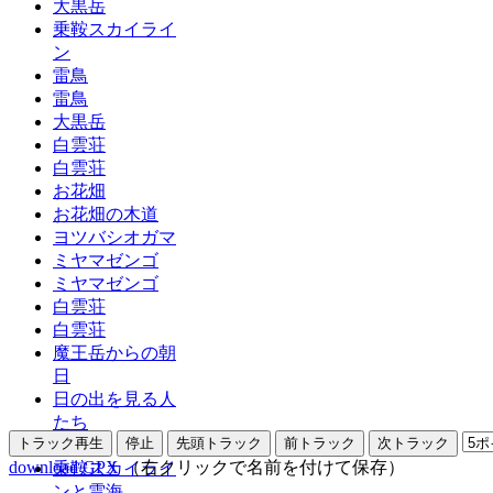
大黒岳
乗鞍スカイライ
ン
雷鳥
雷鳥
大黒岳
白雲荘
白雲荘
お花畑
お花畑の木道
ヨツバシオガマ
ミヤマゼンゴ
ミヤマゼンゴ
白雲荘
白雲荘
魔王岳からの朝
日
日の出を見る人
たち
魔王岳
download GPX
（右クリックで名前を付けて保存）
乗鞍スカイライ
ンと雲海