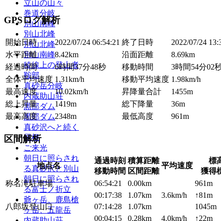
立山の山々
巻道分岐
GPSログ解析
別山南峰
別山北峰
開始日時
2022/07/24 06:54:21
終了日時
2022/07/24 13:
別山北峰
水平距離
8.42km
沿面距離
8.69km
別山南峰
稜線上の登山者
経過時間
6時間37分48秒
移動時間
3時間54分02
鞍部
全体平均速度
1.31km/h
移動平均速度
1.98km/h
真砂岳分岐
最高速度
10.02km/h
昇降量合計
1455m
内蔵助山荘
総上昇量
1419m
総下降量
36m
黒部ダム
最高高度
2348m
最低高度
961m
黒部ダム
真砂沢へと続く
尾根
区間解析
ご来光
朝日に照らされ
通過時刻
積算距離
標
地点名
平均速度
る真砂沢と別山
移動時間
区間距離
獲得
朝日に照らされ
称名滝駐車場
06:54:21
0.00km
961m
る富士ノ折立
00:17:38
1.07km
3.6km/h
↑81m 
爺ヶ岳、鹿島槍
八郎坂登山口
07:14:28
1.07km
1045m
ヶ岳、五龍岳
00:04:15
0.28km
4.0km/h
↑22m 
内蔵助山荘