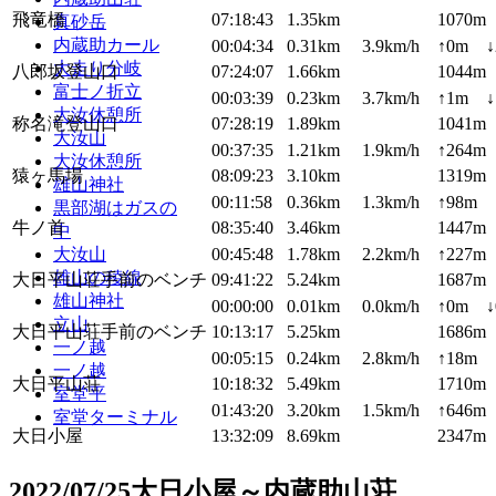
飛竜橋
07:18:43
1.35km
1070m
真砂岳
内蔵助カール
00:04:34
0.31km
3.9km/h
↑0m ↓
大走り分岐
八郎坂登山口
07:24:07
1.66km
1044m
富士ノ折立
00:03:39
0.23km
3.7km/h
↑1m ↓
大汝休憩所
称名滝登山口
07:28:19
1.89km
1041m
大汝山
00:37:35
1.21km
1.9km/h
↑264m
大汝休憩所
猿ヶ馬場
08:09:23
3.10km
1319m
雄山神社
00:11:58
0.36km
1.3km/h
↑98m 
黒部湖はガスの
牛ノ首
08:35:40
3.46km
1447m
中
大汝山
00:45:48
1.78km
2.2km/h
↑227m
雄山の稜線
大日平山荘手前のベンチ
09:41:22
5.24km
1687m
雄山神社
00:00:00
0.01km
0.0km/h
↑0m ↓
立山
大日平山荘手前のベンチ
10:13:17
5.25km
1686m
一ノ越
00:05:15
0.24km
2.8km/h
↑18m 
一ノ越
大日平山荘
10:18:32
5.49km
1710m
室堂平
01:43:20
3.20km
1.5km/h
↑646m
室堂ターミナル
大日小屋
13:32:09
8.69km
2347m
2022/07/25大日小屋～内蔵助山荘