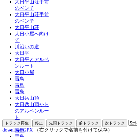
大日平山荘手前
のベンチ
大日平山荘手前
のベンチ
大日平山荘
大日小屋へ向け
て
川沿いの道
大日平
大日平とアルペ
ンルート
大日小屋
雷鳥
雷鳥
雷鳥
大日岳山頂
大日岳山頂から
のアルペンルー
ト
剱岳
download GPX
（右クリックで名前を付けて保存）
雷鳥
雷鳥