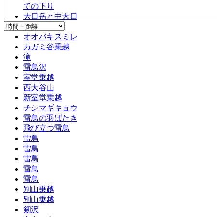
ての下り
大日岳と中大日
岳
オオバキスミレ
カガミ谷乗越
滝
雷鳥沢
室堂乗越
西大谷山
新室堂乗越
チシマギキョウ
雷鳥の羽ばたき
飛び立つ雷鳥
雷鳥
雷鳥
雷鳥
雷鳥
雷鳥
別山乗越
別山乗越
剱沢