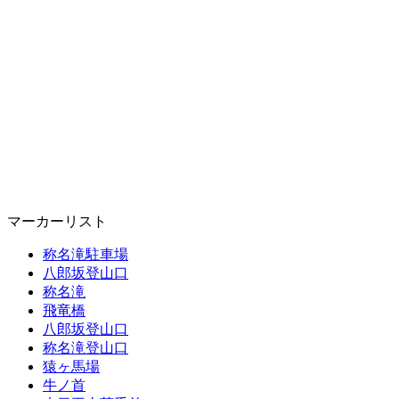
マーカーリスト
称名滝駐車場
八郎坂登山口
称名滝
飛竜橋
八郎坂登山口
称名滝登山口
猿ヶ馬場
牛ノ首