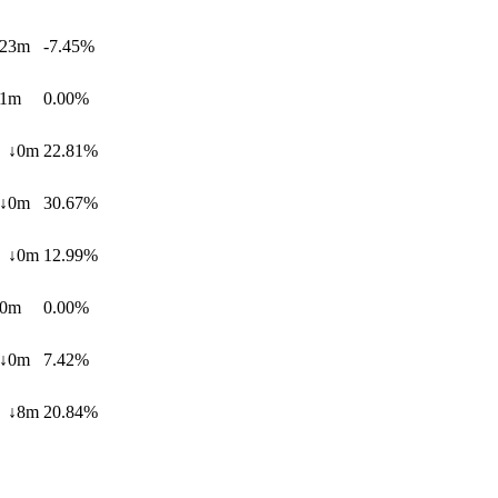
23m
-7.45%
1m
0.00%
 ↓0m
22.81%
↓0m
30.67%
 ↓0m
12.99%
0m
0.00%
↓0m
7.42%
 ↓8m
20.84%