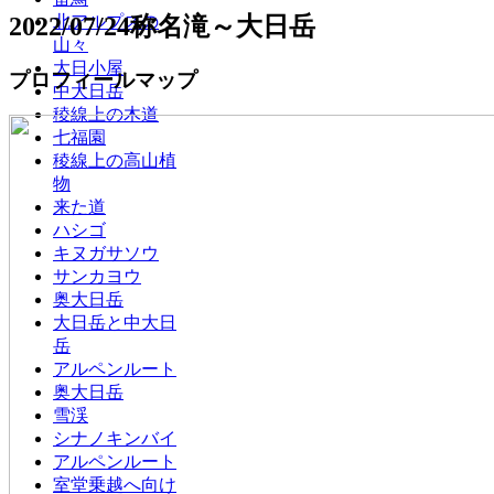
2022/07/24称名滝～大日岳
北アルプスの
山々
大日小屋
プロフィールマップ
中大日岳
稜線上の木道
七福園
稜線上の高山植
物
来た道
ハシゴ
キヌガサソウ
サンカヨウ
奥大日岳
大日岳と中大日
岳
アルペンルート
奥大日岳
雪渓
シナノキンバイ
アルペンルート
室堂乗越へ向け