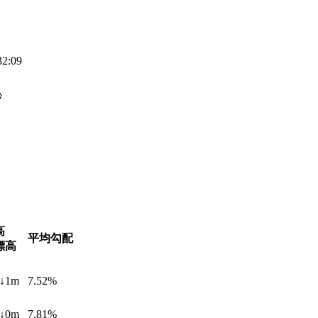
32:09
秒
高
平均勾配
標高
↓1m
7.52%
↓0m
7.81%