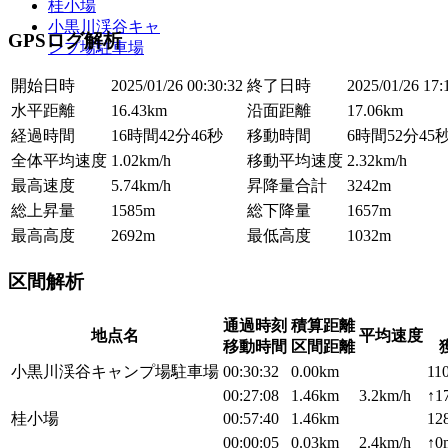
桂小場
小黒川渓谷キャ
GPSログ解析
ンプ場駐車場
開始日時
2025/01/26 00:30:32
終了日時
2025/01/26 17:
水平距離
16.43km
沿面距離
17.06km
経過時間
16時間42分46秒
移動時間
6時間52分45
全体平均速度
1.02km/h
移動平均速度
2.32km/h
最高速度
5.74km/h
昇降量合計
3242m
総上昇量
1585m
総下降量
1657m
最高高度
2692m
最低高度
1032m
区間解析
通過時刻
積算距離
地点名
平均速度
移動時間
区間距離
小黒川渓谷キャンプ場駐車場
00:30:32
0.00km
11
00:27:08
1.46km
3.2km/h
↑1
桂小場
00:57:40
1.46km
12
00:00:05
0.03km
2.4km/h
↑0