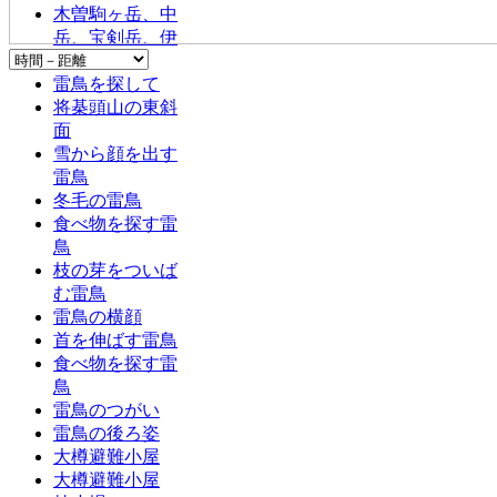
木曽駒ヶ岳、中
岳、宝剣岳、伊
那前岳
雷鳥を探して
将棊頭山の東斜
面
雪から顔を出す
雷鳥
冬毛の雷鳥
食べ物を探す雷
鳥
枝の芽をついば
む雷鳥
雷鳥の横顔
首を伸ばす雷鳥
食べ物を探す雷
鳥
雷鳥のつがい
雷鳥の後ろ姿
大樽避難小屋
大樽避難小屋