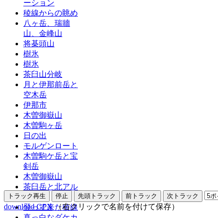
ーション
稜線からの眺め
八ヶ岳、瑞牆
山、金峰山
将棊頭山
樹氷
樹氷
茶臼山分岐
月と伊那前岳と
空木岳
伊那市
木曽御嶽山
木曽駒ヶ岳
日の出
モルゲンロート
木曽駒ケ岳と宝
剣岳
木曽御嶽山
茶臼岳と北アル
プス
download GPX
（右クリックで名前を付けて保存）
登って来た稜線
真っ白なダケカ