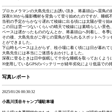
プロカメラマンの大島先生にお誘い頂き、将棊頭山へ雷鳥の
深夜0:30から撮影機材を背負って登り始めたのですが、睡
当初の予定からかなり遅れて稜線に出る頃には太陽が登り始
この日は雲一つないくらいの晴天で稜線には素晴らしい景色
ペースは遅かったもののなんとか、将棊頭山へ到着し、冬季
その後、大島先生がご存じの雷鳥が見られるスポットへラッ
とができました。
下山時もペースは上がらず、桂小場に着く頃には日が暮れて
大島先生には本当にご迷惑をおかけしました。
深夜に登るときは日中仮眠して十分な睡眠を取っておくよう
※使用しているGPSのバッテリーが経年劣化により低温での持ち
写真レポート
2025/01/26 00:30:32
小黒川渓谷キャンプ場駐車場