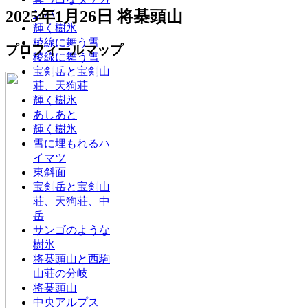
2025年1月26日 将棊頭山
ンバ
輝く樹氷
稜線に舞う雪
プロフィールマップ
稜線に舞う雪
宝剣岳と宝剣山
荘、天狗荘
輝く樹氷
あしあと
輝く樹氷
雪に埋もれるハ
イマツ
東斜面
宝剣岳と宝剣山
荘、天狗荘、中
岳
サンゴのような
樹氷
将棊頭山と西駒
山荘の分岐
将棊頭山
中央アルプス