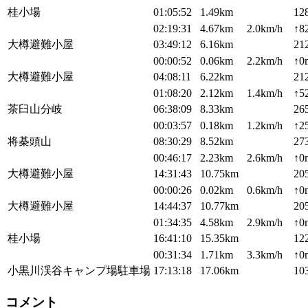
桂小場
01:05:52
1.49km
12
02:19:31
4.67km
2.0km/h
↑8
大樽避難小屋
03:49:12
6.16km
21
00:00:52
0.06km
2.2km/h
↑0
大樽避難小屋
04:08:11
6.22km
21
01:08:20
2.12km
1.4km/h
↑5
茶臼山分岐
06:38:09
8.33km
26
00:03:57
0.18km
1.2km/h
↑2
将棊頭山
08:30:29
8.52km
27
00:46:17
2.23km
2.6km/h
↑0
大樽避難小屋
14:31:43
10.75km
20
00:00:26
0.02km
0.6km/h
↑0
大樽避難小屋
14:44:37
10.77km
20
01:34:35
4.58km
2.9km/h
↑0
桂小場
16:41:10
15.35km
12
00:31:34
1.71km
3.3km/h
↑0
小黒川渓谷キャンプ場駐車場
17:13:18
17.06km
10
コメント