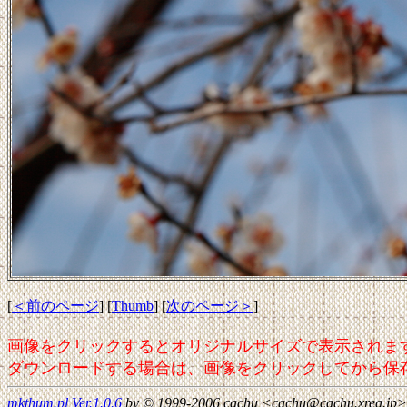
[
＜前のページ
] [
Thumb
] [
次のページ＞
]
画像をクリックするとオリジナルサイズで表示されま
ダウンロードする場合は、画像をクリックしてから保
mkthum.pl Ver.1.0.6
by © 1999-2006 cachu <cachu@cachu.xrea.jp>