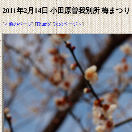
2011年2月14日 小田原曽我別所 梅まつり [3
[
＜前のページ
] [
Thumb
] [
次のページ＞
]