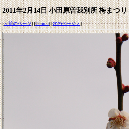
2011年2月14日 小田原曽我別所 梅まつり [9
[
＜前のページ
] [
Thumb
] [
次のページ＞
]