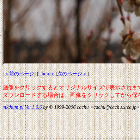
[
＜前のページ
] [
Thumb
] [
次のページ＞
]
画像をクリックするとオリジナルサイズで表示されま
ダウンロードする場合は、画像をクリックしてから保
mkthum.pl Ver.1.0.6
by © 1999-2006 cachu <cachu@cachu.xrea.jp>