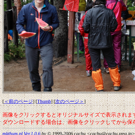
[
＜前のページ
] [
Thumb
] [
次のページ＞
]
画像をクリックするとオリジナルサイズで表示されま
ダウンロードする場合は、画像をクリックしてから保
mkthum.pl Ver.1.0.6
by © 1999-2006 cachu <cachu@cachu.xrea.jp>