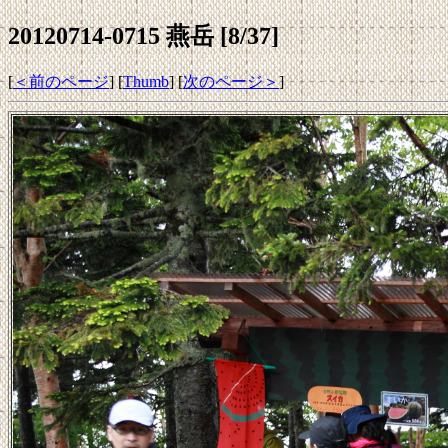
20120714-0715 燕岳 [8/37]
[
＜前のページ
] [
Thumb
] [
次のページ＞
]