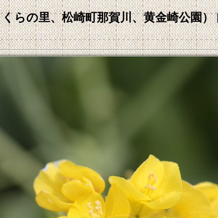
さくらの里、松崎町那賀川、黄金崎公園） [12