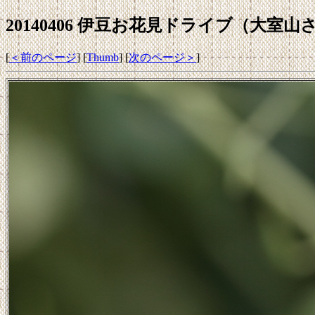
20140406 伊豆お花見ドライブ（大室山
[
＜前のページ
] [
Thumb
] [
次のページ＞
]