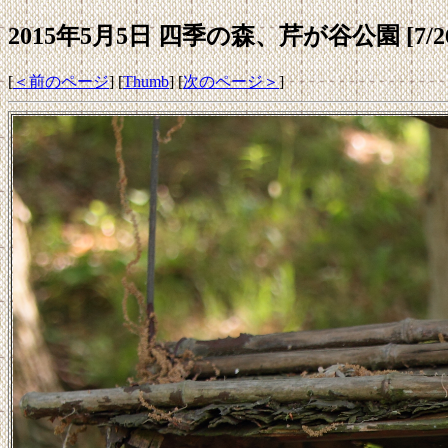
2015年5月5日 四季の森、芹が谷公園 [7/2
[
＜前のページ
] [
Thumb
] [
次のページ＞
]