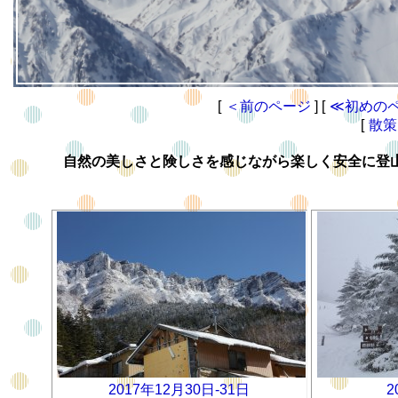
[
＜
前
の
ペ
ー
ジ
] [
≪
初
め
の
[
散
策
自然の美しさと険しさを感じながら楽しく安全に登
2017年12月30日-31日
2