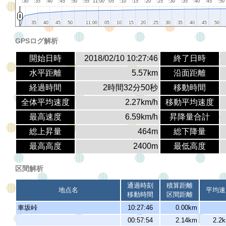
:30
:35
:40
:45
:50
:55
11:00
:05
:10
:15
:20
:25
:30
:35
:40
:45
:50
:35
:35
:40
:40
:45
:45
:50
:50
11:00
11:00
:05
:05
:10
:10
:15
:15
:20
:20
:25
:25
:30
:30
:35
:35
:40
:40
:45
:45
:50
:50
GPSログ解析
開始日時
2018/02/10 10:27:46
終了日時
水平距離
5.57km
沿面距離
経過時間
2時間32分50秒
移動時間
全体平均速度
2.27km/h
移動平均速度
最高速度
6.59km/h
昇降量合計
総上昇量
464m
総下降量
最高高度
2400m
最低高度
区間解析
通過時刻
積算距離
地点名
平均速
移動時間
区間距離
車坂峠
10:27:46
0.00km
00:57:54
2.14km
2.2