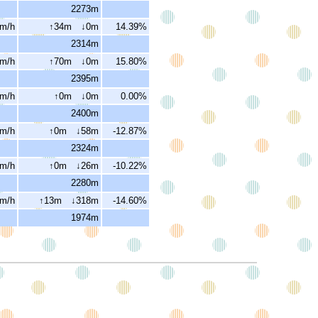
2273m
km/h
↑34m ↓0m
14.39%
2314m
km/h
↑70m ↓0m
15.80%
2395m
km/h
↑0m ↓0m
0.00%
2400m
km/h
↑0m ↓58m
-12.87%
2324m
km/h
↑0m ↓26m
-10.22%
2280m
km/h
↑13m ↓318m
-14.60%
1974m