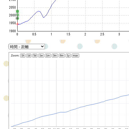
Zoom:
1h
1d
5d
1w
1m
3m
6m
1y
max