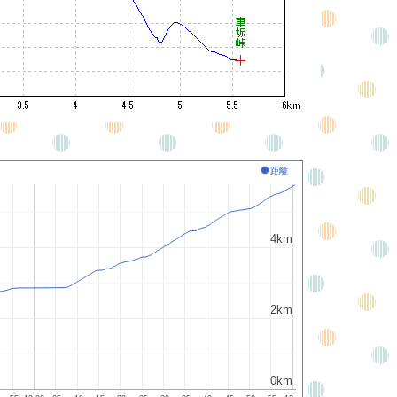
距離
4km
4km
2km
2km
0km
0km