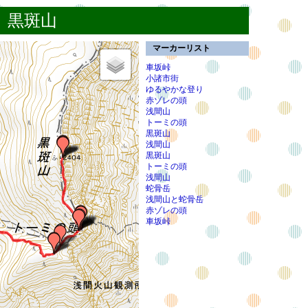
日 黒斑山
マーカーリスト
車坂峠
小諸市街
ゆるやかな登り
赤ゾレの頭
浅間山
トーミの頭
黒斑山
浅間山
黒斑山
トーミの頭
浅間山
蛇骨岳
浅間山と蛇骨岳
赤ゾレの頭
車坂峠