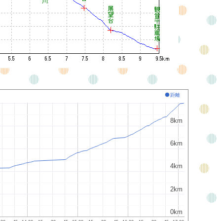
距離
8km
8km
6km
6km
4km
4km
2km
2km
0km
0km