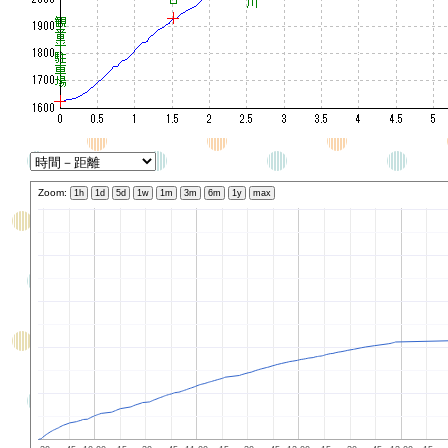
Zoom:
1h
1d
5d
1w
1m
3m
6m
1y
max