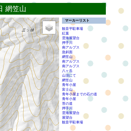
7日 網笠山
マーカーリスト
観音平駐車場
紅葉
雲海展望台
押手川
南アルプス
急斜面
網笠山
南アルプス
南アルプス
八ヶ岳
山頂にて
網笠山
青年小屋
富士山
青年小屋までの石の道
青年小屋
苔の道
押手川
雲海展望台
展望台
観音平駐車場