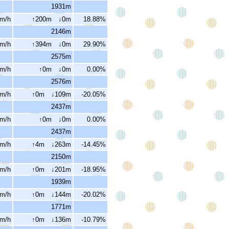
1931m
km/h
↑200m ↓0m
18.88%
2146m
km/h
↑394m ↓0m
29.90%
2575m
km/h
↑0m ↓0m
0.00%
2576m
km/h
↑0m ↓109m
-20.05%
2437m
km/h
↑0m ↓0m
0.00%
2437m
km/h
↑4m ↓263m
-14.45%
2150m
km/h
↑0m ↓201m
-18.95%
1939m
km/h
↑0m ↓144m
-20.02%
1771m
km/h
↑0m ↓136m
-10.79%