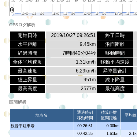
:30
:45
10:00
:15
:30
:45
11:00
:15
:30
:45
12:00
:15
:30
:45
13:00
:15
10:00
10:00
:15
:15
:30
:30
11:00
11:00
:15
:15
:30
:30
12:00
12:00
:15
:15
:30
:30
13:00
13:00
:15
:15
:3
:3
GPSログ解析
開始日時
2019/10/27 09:26:51
終了日時
水平距離
9.45km
沿面距離
経過時間
7時間40分04秒
移動時間
全体平均速度
1.31km/h
移動平均速度
最高速度
6.29km/h
昇降量合計
総上昇量
951m
総下降量
最高高度
2577m
最低高度
区間解析
通過時刻
積算距離
地点名
平均速
移動時間
区間距離
観音平駐車場
09:26:51
0.00km
00:42:35
1.61km
2.1