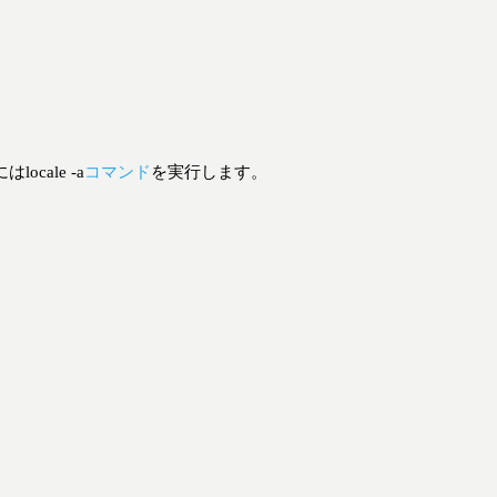
ale -a
コマンド
を実行します。