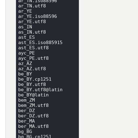
ar_TN.iso88596

ar_TN.utf8

ar_YE

ar_YE.iso88596

ar_YE.utf8

as_IN

as_IN.utf8

ast_ES

ast_ES.iso885915

ast_ES.utf8

ayc_PE

ayc_PE.utf8

az_AZ

az_AZ.utf8

be_BY

be_BY.cp1251

be_BY.utf8

be_BY.utf8@latin

be_BY@latin

bem_ZM

bem_ZM.utf8

ber_DZ

ber_DZ.utf8

ber_MA

ber_MA.utf8

bg_BG

bg_BG.cp1251
