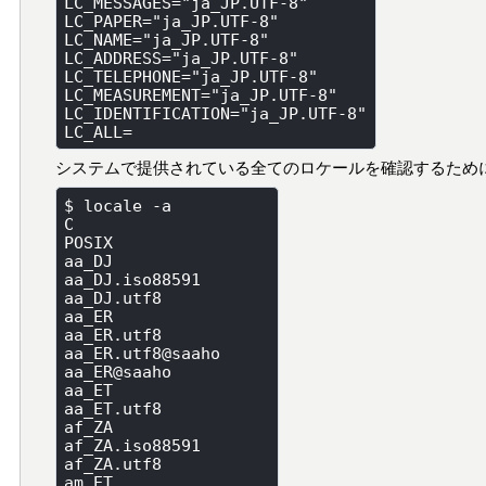
LC_MESSAGES="ja_JP.UTF-8"

LC_PAPER="ja_JP.UTF-8"

LC_NAME="ja_JP.UTF-8"

LC_ADDRESS="ja_JP.UTF-8"

LC_TELEPHONE="ja_JP.UTF-8"

LC_MEASUREMENT="ja_JP.UTF-8"

LC_IDENTIFICATION="ja_JP.UTF-8"

システムで提供されている全てのロケールを確認するためにはloc
$ locale -a

C

POSIX

aa_DJ

aa_DJ.iso88591

aa_DJ.utf8

aa_ER

aa_ER.utf8

aa_ER.utf8@saaho

aa_ER@saaho

aa_ET

aa_ET.utf8

af_ZA

af_ZA.iso88591

af_ZA.utf8

am_ET
