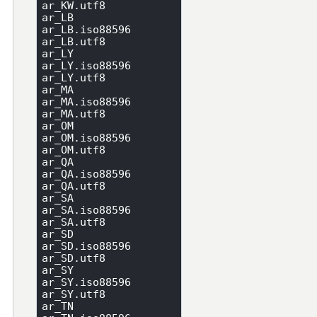
ar_KW.utf8

ar_LB

ar_LB.iso88596

ar_LB.utf8

ar_LY

ar_LY.iso88596

ar_LY.utf8

ar_MA

ar_MA.iso88596

ar_MA.utf8

ar_OM

ar_OM.iso88596

ar_OM.utf8

ar_QA

ar_QA.iso88596

ar_QA.utf8

ar_SA

ar_SA.iso88596

ar_SA.utf8

ar_SD

ar_SD.iso88596

ar_SD.utf8

ar_SY

ar_SY.iso88596

ar_SY.utf8

ar_TN
