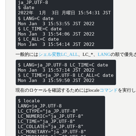
ja_JP.UTF-8

$ date

2022年  1月  3日 月曜日 15:54:31 JST

$ LANG=C date

Mon Jan  3 15:53:55 JST 2022

$ LC_TIME=C date

Mon Jan  3 15:54:06 JST 2022

$ LC_ALL=C date

一般的には
シェル変数
LC_ALL
、LC_*、
LANG
の順で優先
$ LANG=ja_JP.UTF-8 LC_TIME=C date

Mon Jan  3 15:57:14 JST 2022

$ LC_TIME=ja_JP.UTF-8 LC_ALL=C date

現在のロケールを確認するためにはlocale
コマンド
を実行
$ locale

LANG=ja_JP.UTF-8

LC_CTYPE="ja_JP.UTF-8"

LC_NUMERIC="ja_JP.UTF-8"

LC_TIME="ja_JP.UTF-8"

LC_COLLATE="ja_JP.UTF-8"

LC_MONETARY="ja_JP.UTF-8"
