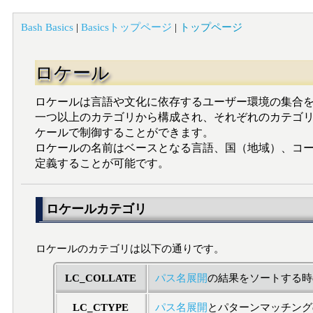
Bash Basics
|
Basicsトップページ
|
トップページ
ロケール
ロケールは言語や文化に依存するユーザー環境の集合
一つ以上のカテゴリから構成され、それぞれのカテゴ
ケールで制御することができます。
ロケールの名前はベースとなる言語、国（地域）、コード
定義することが可能です。
ロケールカテゴリ
ロケールのカテゴリは以下の通りです。
LC_COLLATE
パス名展開
の結果をソートする時
LC_CTYPE
パス名展開
とパターンマッチング