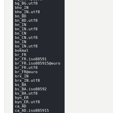
bg_BG.utf8

bho_IN

bho_IN.utf8

bn_BD

bn_BD.utf8

bn_IN

bn_IN.utf8

bo_CN

bo_CN.utf8

bo_IN

bo_IN.utf8

bokmal

br_FR

br_FR.iso88591

br_FR.iso885915@euro

br_FR.utf8

br_FR@euro

brx_IN

brx_IN.utf8

bs_BA

bs_BA.iso88592

bs_BA.utf8

byn_ER

byn_ER.utf8

ca_AD

ca_AD.iso885915
