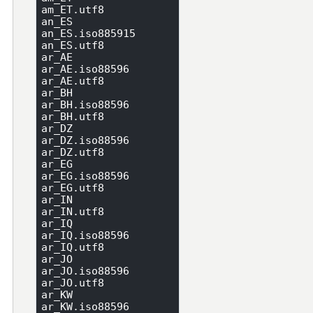
am_ET.utf8

an_ES

an_ES.iso885915

an_ES.utf8

ar_AE

ar_AE.iso88596

ar_AE.utf8

ar_BH

ar_BH.iso88596

ar_BH.utf8

ar_DZ

ar_DZ.iso88596

ar_DZ.utf8

ar_EG

ar_EG.iso88596

ar_EG.utf8

ar_IN

ar_IN.utf8

ar_IQ

ar_IQ.iso88596

ar_IQ.utf8

ar_JO

ar_JO.iso88596

ar_JO.utf8

ar_KW

ar_KW.iso88596
